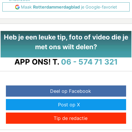
Maak
Rotterdammerdagblad
je Google-favoriet
Heb je een leuke tip, foto of video die je
met ons wilt delen?
APP ONS!
T.
06 - 574 71 321
Deel op Facebook
Post op X
Tip de redactie