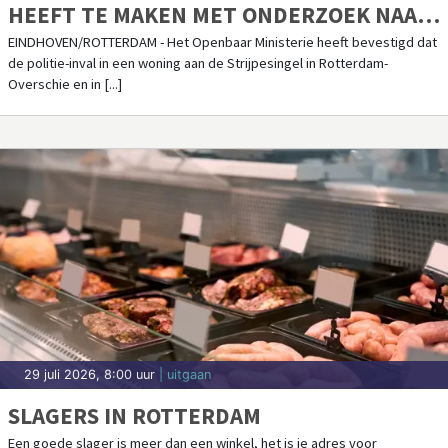
HEEFT TE MAKEN MET ONDERZOEK NAAR
TERRORISME
EINDHOVEN/ROTTERDAM - Het Openbaar Ministerie heeft bevestigd dat
de politie-inval in een woning aan de Strijpesingel in Rotterdam-
Overschie en in [...]
29 juli 2026, 8:00 uur
| uitgaan
SLAGERS IN ROTTERDAM
Een goede slager is meer dan een winkel, het is je adres voor