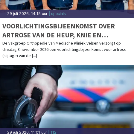
29 juli 2026, 14:15 uur
| specials
VOORLICHTINGSBIJEENKOMST OVER
ARTROSE VAN DE HEUP, KNIE EN
SCHOUDER IN MEDISCHE KLINIEK VELSEN
De vakgroep Orthopedie van Medische Kliniek Velsen verzorgt op
dinsdag 3 november 2026 een voorlichtingsbijeenkomst voor artrose
(slijtage) van de [...]
29 juli 2026, 11:01 uur
| 112