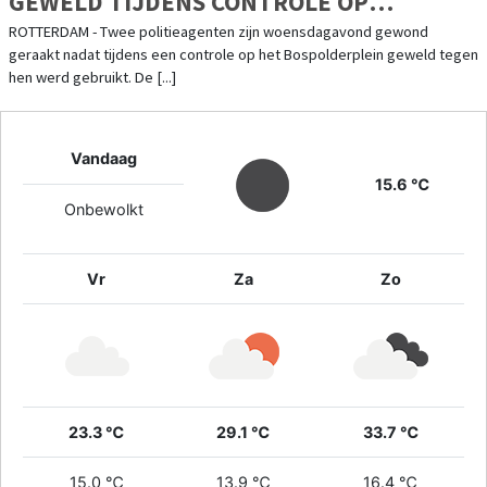
GEWELD TIJDENS CONTROLE OP
BOSPOLDERPLEIN
ROTTERDAM - Twee politieagenten zijn woensdagavond gewond
geraakt nadat tijdens een controle op het Bospolderplein geweld tegen
hen werd gebruikt. De [...]
Vandaag
15.6 ℃
Onbewolkt
Vr
Za
Zo
23.3 ℃
29.1 ℃
33.7 ℃
15.0 ℃
13.9 ℃
16.4 ℃