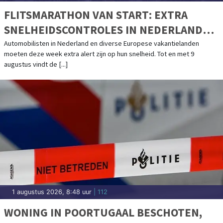
FLITSMARATHON VAN START: EXTRA
SNELHEIDSCONTROLES IN NEDERLAND
EN POPULAIRE VAKANTIELANDEN
Automobilisten in Nederland en diverse Europese vakantielanden
moeten deze week extra alert zijn op hun snelheid. Tot en met 9
augustus vindt de [...]
1 augustus 2026, 8:48 uur
| 112
WONING IN POORTUGAAL BESCHOTEN,