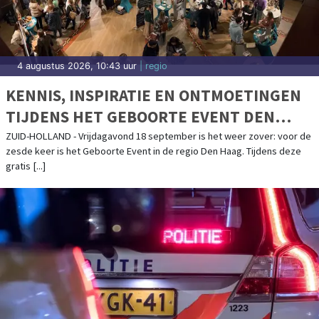
4 augustus 2026, 10:43 uur
| regio
KENNIS, INSPIRATIE EN ONTMOETINGEN
TIJDENS HET GEBOORTE EVENT DEN
HAAG (VOORBURG) OP 18 SEPTEMBER
ZUID-HOLLAND - Vrijdagavond 18 september is het weer zover: voor de
zesde keer is het Geboorte Event in de regio Den Haag. Tijdens deze
2026
gratis [...]