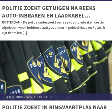
POLITIE ZOEKT GETUIGEN NA REEKS
AUTO-INBRAKEN EN LAADKABEL
DIEFSTALLEN IN GEBIED MAAS EN ROTTE
ROTTERDAM - De politie onderzoekt een reeks auto-inbraken die de
afgelopen week hebben plaatsgevonden in gebied Maas en Rotte. Er
zijn tientallen [...]
3 augustus 2026, 11:08 uur
| 112
POLITIE ZOEKT IN RINGVAARTPLAS NAAR