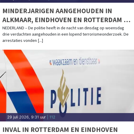
MINDERJARIGEN AANGEHOUDEN IN
ALKMAAR, EINDHOVEN EN ROTTERDAM IN
ONDERZOEK NAAR TERRORISME
NEDERLAND – De politie heeft in de nacht van dinsdag op woensdag
drie verdachten aangehouden in een lopend terrorismeonderzoek. De
arrestaties vonden [...]
29 juli 2026, 9:31 uur
| 112
INVAL IN ROTTERDAM EN EINDHOVEN