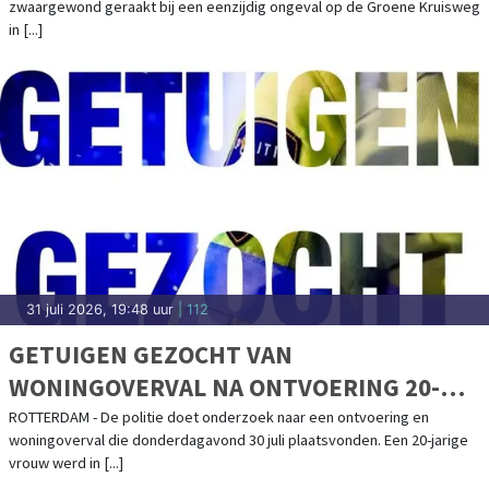
zwaargewond geraakt bij een eenzijdig ongeval op de Groene Kruisweg
in [...]
31 juli 2026, 19:48 uur
| 112
GETUIGEN GEZOCHT VAN
WONINGOVERVAL NA ONTVOERING 20-
JARIGE VROUW
ROTTERDAM - De politie doet onderzoek naar een ontvoering en
woningoverval die donderdagavond 30 juli plaatsvonden. Een 20-jarige
vrouw werd in [...]