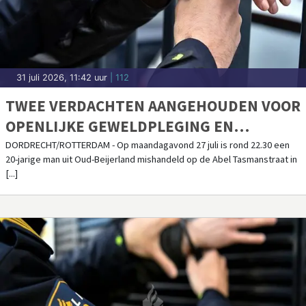
31 juli 2026, 11:42 uur
| 112
TWEE VERDACHTEN AANGEHOUDEN VOOR
OPENLIJKE GEWELDPLEGING EN
BEDREIGING
DORDRECHT/ROTTERDAM - Op maandagavond 27 juli is rond 22.30 een
20-jarige man uit Oud-Beijerland mishandeld op de Abel Tasmanstraat in
[...]