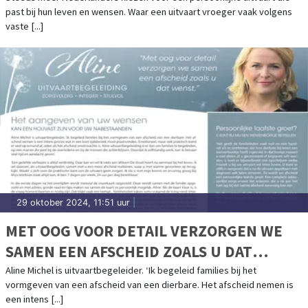
past bij hun leven en wensen. Waar een uitvaart vroeger vaak volgens
vaste [...]
29 oktober 2024, 11:51 uur
|
MET OOG VOOR DETAIL VERZORGEN WE
SAMEN EEN AFSCHEID ZOALS U DAT
WENST
Aline Michel is uitvaartbegeleider. ‘Ik begeleid families bij het
vormgeven van een afscheid van een dierbare. Het afscheid nemen is
een intens [...]