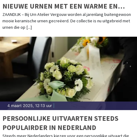
NIEUWE URNEN MET EEN WARME EN
NATUURLIJKE UITSTRALING
ZAANDIJK – Bij Urn Atelier Vergouw worden al jarenlang buitengewoon
mooie keramische urnen gecreëerd. De collectie is nu uitgebreid met
urnen die op [...]
4 maart 2025, 12:13 uur
|
PERSOONLIJKE UITVAARTEN STEEDS
POPULAIRDER IN NEDERLAND
Steeds meer Nederlanders kiezen voor een persoonlijke uitvaart die