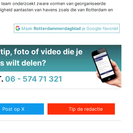
Het team onderzoekt zware vormen van georganiseerde
veiligheid aantasten van havens zoals die van Rotterdam en
Maak
Rotterdammerdagblad
je Google-favoriet
ip, foto of video die je
s wilt delen?
.
06 - 574 71 321
Post op X
Tip de redactie