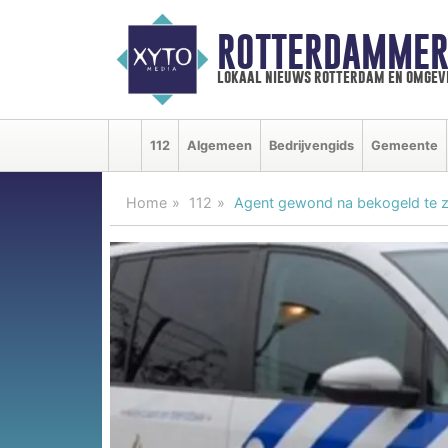
ROTTERDAMMER
lokaal nieuws rotterdam en omgev
112
Algemeen
Bedrijvengids
Gemeente
Home
112
Agent gewond na bekogeld te z