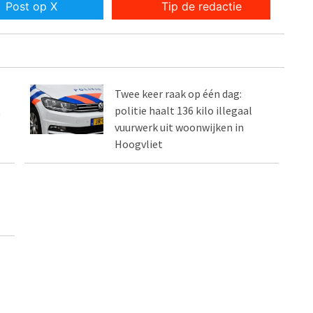
Post op X
Tip de redactie
Twee keer raak op één dag:
t
politie haalt 136 kilo illegaal
vuurwerk uit woonwijken in
Hoogvliet