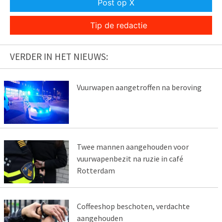
Post op X
Tip de redactie
VERDER IN HET NIEUWS:
Vuurwapen aangetroffen na beroving
Twee mannen aangehouden voor
vuurwapenbezit na ruzie in café
Rotterdam
Coffeeshop beschoten, verdachte
aangehouden