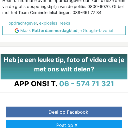
Heeft u informatie over de opdrachtgever dan kunt u deze delen
via de gratis opsporingstiplijn van de politie: 0800-6070. Of bel
met het Team Criminele Inlichtingen: 088-661 77 34.
opdrachtgever
,
explosies
,
reeks
Maak
Rotterdammerdagblad
je Google-favoriet
Heb je een leuke tip, foto of video die je
met ons wilt delen?
APP ONS!
T.
06 - 574 71 321
Deel op Facebook
Post op X