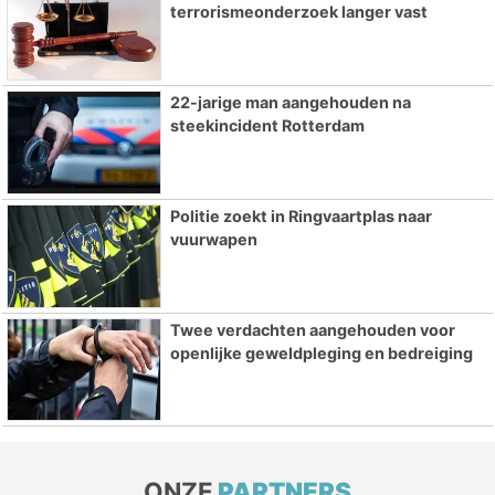
terrorismeonderzoek langer vast
22-jarige man aangehouden na
steekincident Rotterdam
Politie zoekt in Ringvaartplas naar
vuurwapen
Twee verdachten aangehouden voor
openlijke geweldpleging en bedreiging
ONZE
PARTNERS