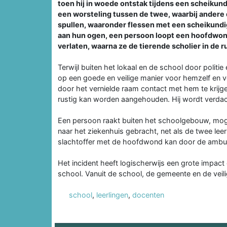
toen hij in woede ontstak tijdens een scheiku
een worsteling tussen de twee, waarbij andere 
spullen, waaronder flessen met een scheikundige
aan hun ogen, een persoon loopt een hoofdwond
verlaten, waarna ze de tierende scholier in de r
Terwijl buiten het lokaal en de school door pol
op een goede en veilige manier voor hemzelf en v
door het vernielde raam contact met hem te krijgen
rustig kan worden aangehouden. Hij wordt verdach
Een persoon raakt buiten het schoolgebouw, mogel
naar het ziekenhuis gebracht, net als de twee le
slachtoffer met de hoofdwond kan door de ambul
Het incident heeft logischerwijs een grote impac
school. Vanuit de school, de gemeente en de vei
school
,
leerlingen
,
docenten