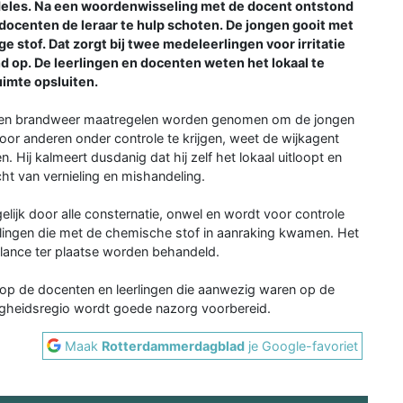
ndeles. Na een woordenwisseling met de docent ontstond
docenten de leraar te hulp schoten. De jongen gooit met
 stof. Dat zorgt bij twee medeleerlingen voor irritatie
 op. De leerlingen en docenten weten het lokaal te
uimte opsluiten.
itie en brandweer maatregelen worden genomen om de jongen
oor anderen onder controle te krijgen, weet de wijkagent
. Hij kalmeert dusdanig dat hij zelf het lokaal uitloopt en
t van vernieling en mishandeling.
ijk door alle consternatie, onwel en wordt voor controle
erlingen die met de chemische stof in aanraking kwamen. Het
ance ter plaatse worden behandeld.
t op de docenten en leerlingen die aanwezig waren op de
ligheidsregio wordt goede nazorg voorbereid.
Maak
Rotterdammerdagblad
je Google-favoriet