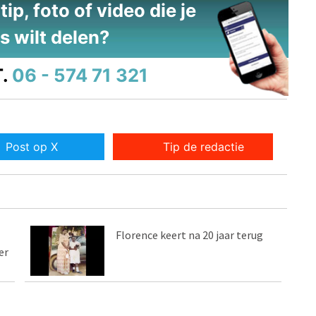
ip, foto of video die je
s wilt delen?
.
06 - 574 71 321
Post op X
Tip de redactie
Florence keert na 20 jaar terug
er