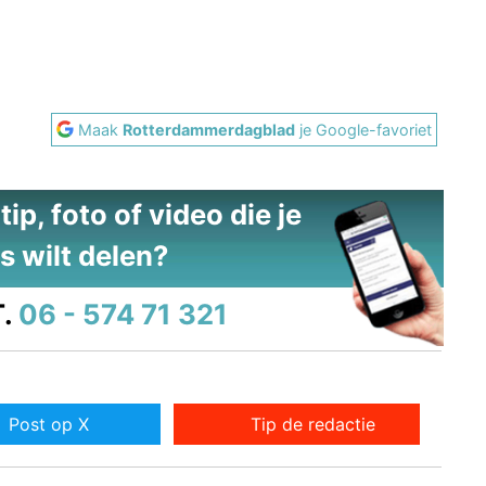
Maak
Rotterdammerdagblad
je Google-favoriet
ip, foto of video die je
s wilt delen?
.
06 - 574 71 321
Post op X
Tip de redactie