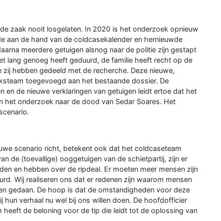
de zaak nooit losgelaten. In 2020 is het onderzoek opnieuw
de aan de hand van de coldcasekalender en hernieuwde
daarna meerdere getuigen alsnog naar de politie zijn gestapt
het lang genoeg heeft geduurd, de familie heeft recht op de
e zij hebben gedeeld met de recherche. Deze nieuwe,
oeksteam toegevoegd aan het bestaande dossier. De
en de nieuwe verklaringen van getuigen leidt ertoe dat het
in het onderzoek naar de dood van Sedar Soares. Het
scenario.
ieuwe scenario richt, betekent ook dat het coldcaseteam
 de (toevallige) ooggetuigen van de schietpartij, zijn er
dden en hebben over de ripdeal. Er moeten meer mensen zijn
eurd. Wij realiseren ons dat er redenen zijn waarom mensen
ebben gedaan. De hoop is dat de omstandigheden voor deze
 hun verhaal nu wel bij ons willen doen. De hoofdofficier
 heeft de beloning voor de tip die leidt tot de oplossing van