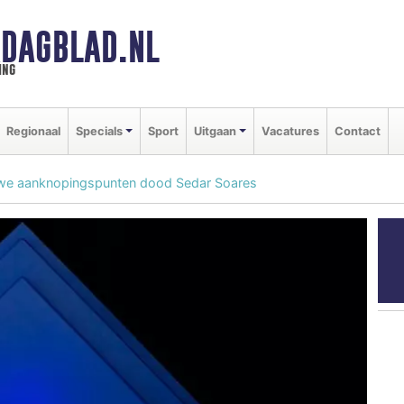
DAGBLAD.NL
ing
Regionaal
Specials
Sport
Uitgaan
Vacatures
Contact
we aanknopingspunten dood Sedar Soares