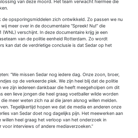
 oplossing van deze moord. Het team verwacht hiermee die
ken.
ok de opsporingsmiddelen zich ontwikkeld. Zo passen we nu
 wij meer over in de documentaire “Spreek! Nu!” die
WNL) verschijnt. In deze documentaire krijg je een
caseteam van de politie eenheid Rotterdam. Zo wordt
rs kan dat de verdrietige conclusie is dat Sedar op het
eten: “We missen Sedar nog iedere dag. Onze zoon, broer,
jes op de verkeerde plek. We zijn heel blij dat de politie
En we zijn iedereen dankbaar die heeft meegeholpen om dit
as een lieve jongen die heel graag voetballer wilde worden
e meer weten zich na al die jaren alsnog willen melden.
even. Tegelijkertijd hopen we dat de media en anderen onze
erlies van Sedar doet nog dagelijks pijn. Het meewerken aan
willen heel graag het verloop van het onderzoek in
ar voor interviews of andere mediaverzoeken.”