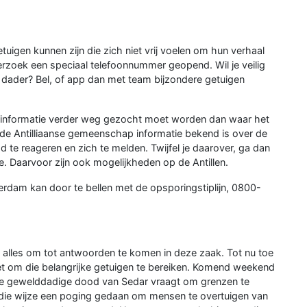
getuigen kunnen zijn die zich niet vrij voelen om hun verhaal
derzoek een speciaal telefoonnummer geopend. Wil je veilig
 dader? Bel, of app dan met team bijzondere getuigen
at informatie verder weg gezocht moet worden dan waar het
n de Antilliaanse gemeenschap informatie bekend is over de
 te reageren en zich te melden. Twijfel je daarover, ga dan
e. Daarvoor zijn ook mogelijkheden op de Antillen.
rdam kan door te bellen met de opsporingstiplijn, 0800-
 alles om tot antwoorden te komen in deze zaak. Tot nu toe
et om die belangrijke getuigen te bereiken. Komend weekend
 De gewelddadige dood van Sedar vraagt om grenzen te
p die wijze een poging gedaan om mensen te overtuigen van