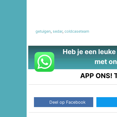
getuigen
,
sedar
,
coldcaseteam
Heb je een leuke t
met on
APP ONS!
T
Deel op Facebook