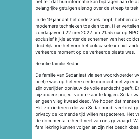
het feit dat hun informatie kan bijdragen aan de
belangrijke getuigen alsnog over de streep te trek
In de 19 jaar dat het onderzoek loopt, hebben o
modernere technieken toe dan toen. Hier vertellen
zondagavond 22 mei 2022 om 21.55 uur op NPO1 (
exclusief kijkje achter de schermen van het cold
duidelijk hoe het voor het coldcaseteam niet ande
verkeerde moment op de verkeerde plaats was.
Reactie familie Sedar
De familie van Sedar laat via een woordvoerder w
neefje was op het verkeerde moment met zijn vriend
zijn overlijden opnieuw de volle aandacht geeft. 
bijzondere project voor elkaar te krijgen. Sedar w
en geen vlieg kwaad deed. We hopen dat mensen di
Het zou iedereen die van Sedar houdt veel rust g
privacy de komende tijd willen respecteren. Het v
de documentaire heeft veel van ons gevraagd. We 
familiekring kunnen volgen en zijn niet beschikba