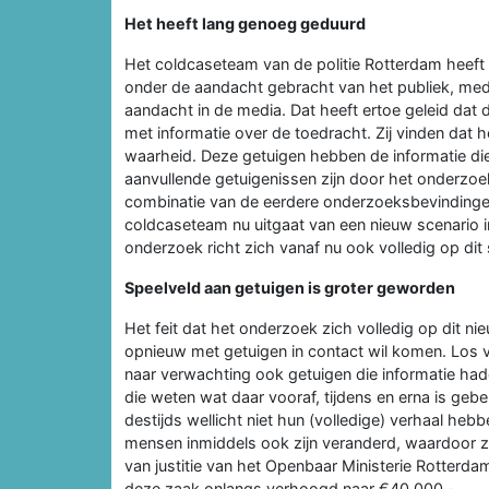
Het heeft lang genoeg geduurd
Het coldcaseteam van de politie Rotterdam heeft 
onder de aandacht gebracht van het publiek, me
aandacht in de media. Dat heeft ertoe geleid dat 
met informatie over de toedracht. Zij vinden dat 
waarheid. Deze getuigen hebben de informatie di
aanvullende getuigenissen zijn door het onderz
combinatie van de eerdere onderzoeksbevindingen 
coldcaseteam nu uitgaat van een nieuw scenario 
onderzoek richt zich vanaf nu ook volledig op dit 
Speelveld aan getuigen is groter geworden
Het feit dat het onderzoek zich volledig op dit n
opnieuw met getuigen in contact wil komen. Los van
naar verwachting ook getuigen die informatie ha
die weten wat daar vooraf, tijdens en erna is geb
destijds wellicht niet hun (volledige) verhaal h
mensen inmiddels ook zijn veranderd, waardoor zij
van justitie van het Openbaar Ministerie Rotterdam
deze zaak onlangs verhoogd naar €40.000,-.