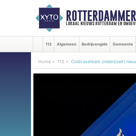
ROTTERDAMMER
lokaal nieuws rotterdam en omgev
112
Algemeen
Bedrijvengids
Gemeente
Home
112
Coldcaseteam onderzoekt nieu