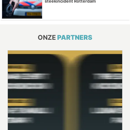
steekincident Rotterdam
ONZE
PARTNERS