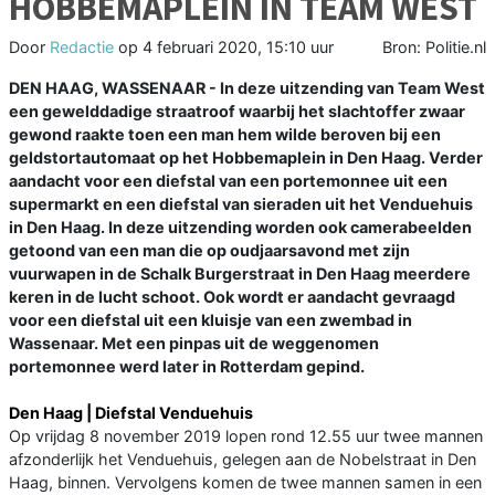
HOBBEMAPLEIN IN TEAM WEST
Door
Redactie
op
4 februari 2020, 15:10 uur
Bron: Politie.nl
DEN HAAG, WASSENAAR - In deze uitzending van Team West
een gewelddadige straatroof waarbij het slachtoffer zwaar
gewond raakte toen een man hem wilde beroven bij een
geldstortautomaat op het Hobbemaplein in Den Haag. Verder
aandacht voor een diefstal van een portemonnee uit een
supermarkt en een diefstal van sieraden uit het Venduehuis
in Den Haag. In deze uitzending worden ook camerabeelden
getoond van een man die op oudjaarsavond met zijn
vuurwapen in de Schalk Burgerstraat in Den Haag meerdere
keren in de lucht schoot. Ook wordt er aandacht gevraagd
voor een diefstal uit een kluisje van een zwembad in
Wassenaar. Met een pinpas uit de weggenomen
portemonnee werd later in Rotterdam gepind.
Den Haag | Diefstal Venduehuis
Op vrijdag 8 november 2019 lopen rond 12.55 uur twee mannen
afzonderlijk het Venduehuis, gelegen aan de Nobelstraat in Den
Haag, binnen. Vervolgens komen de twee mannen samen in een