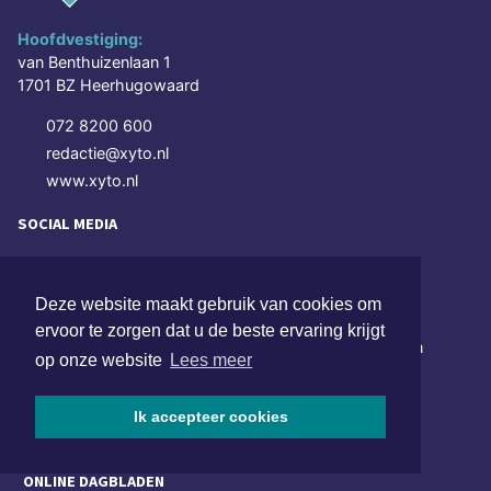
Hoofdvestiging:
van Benthuizenlaan 1
1701 BZ Heerhugowaard
072 8200 600
redactie@xyto.nl
www.xyto.nl
SOCIAL MEDIA
Deze website maakt gebruik van cookies om
NIEUWSBRIEF AANMELDEN
ervoor te zorgen dat u de beste ervaring krijgt
Schrijf je in voor onze nieuwsbrief en krijg wekelijks een
op onze website
Lees meer
samenvatting van alle gebeurtenissen uit jouw regio.
Ik accepteer cookies
Aanmelden
ONLINE DAGBLADEN