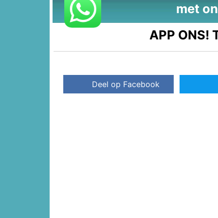
met on
APP ONS!
T
Deel op Facebook