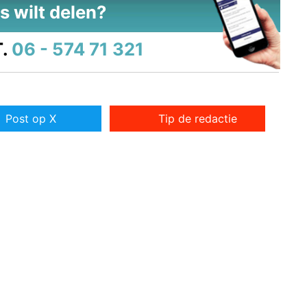
s wilt delen?
.
06 - 574 71 321
Post op X
Tip de redactie