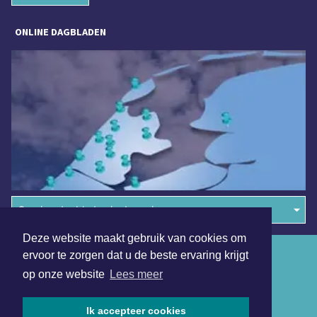
ONLINE DAGBLADEN
Overige dagbladen in de regio
Deze website maakt gebruik van cookies om
Algemene voorwaarden
ervoor te zorgen dat u de beste ervaring krijgt
op onze website
Lees meer
Disclaimer
Privacy Statement
Ik accepteer cookies