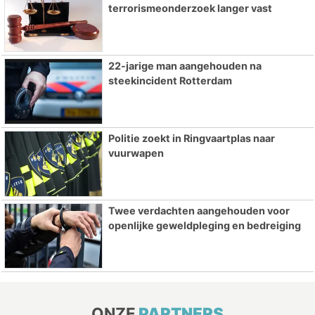
terrorismeonderzoek langer vast
22-jarige man aangehouden na
steekincident Rotterdam
Politie zoekt in Ringvaartplas naar
vuurwapen
Twee verdachten aangehouden voor
openlijke geweldpleging en bedreiging
ONZE
PARTNERS