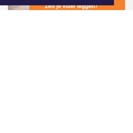
|
Nieuws | Sport | Evenementen
Hoofdvestiging:
van Benthuizenlaan 1
1701 BZ Heerhugowaard
072 8200 600
redactie@xyto.nl
www.xyto.nl
SOCIAL MEDIA