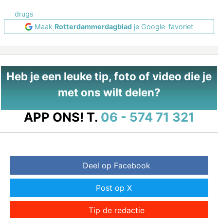
drugs
Maak
Rotterdammerdagblad
je Google-favoriet
Heb je een leuke tip, foto of video die je
met ons wilt delen?
APP ONS!
T.
06 - 574 71 321
Deel op Facebook
Post op X
Tip de redactie