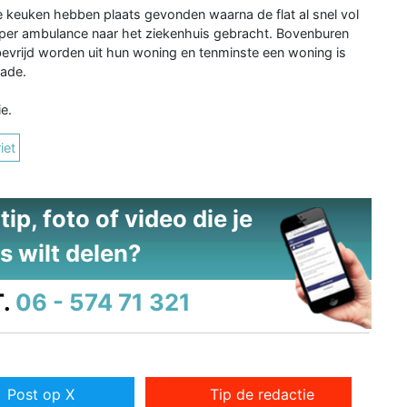
e keuken hebben plaats gevonden waarna de flat al snel vol
per ambulance naar het ziekenhuis gebracht. Bovenburen
evrijd worden uit hun woning en tenminste een woning is
ade.
e.
iet
ip, foto of video die je
s wilt delen?
.
06 - 574 71 321
Post op X
Tip de redactie