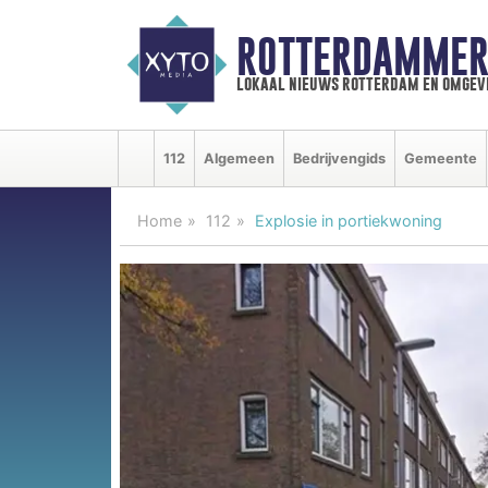
ROTTERDAMMER
lokaal nieuws rotterdam en omgev
112
Algemeen
Bedrijvengids
Gemeente
Home
112
Explosie in portiekwoning