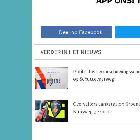
APP ONS!
T
Deel op Facebook
VERDER IN HET NIEUWS:
Politie lost waarschuwingssch
op Schuttevaerweg
Overvallers tankstation Groen
Kruisweg gezocht