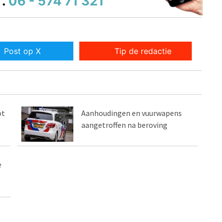
.
06 - 574 71 321
Post op X
Tip de redactie
ot
Aanhoudingen en vuurwapens
aangetroffen na beroving
e