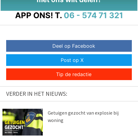
APP ONS!
T.
06 - 574 71 321
Deel op Facebook
Post op X
Tip de redactie
VERDER IN HET NIEUWS:
Getuigen gezocht van explosie bij
woning