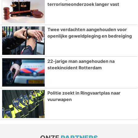
terrorismeonderzoek langer vast
Twee verdachten aangehouden voor
openlijke geweldpleging en bedreiging
22-jarige man aangehouden na
steekincident Rotterdam
Politie zoekt in Ringvaartplas naar
vuurwapen
ONZE
PARTNERS