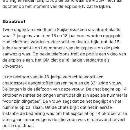
woning te vinden zijn, tot op de bank waar de vrouw met haar
dochter op het moment van de explosie tv zat te kijken.
Straatroof
Twee dagen later vindt er in Spijkenisse een straatroof plaats
waar 2 jongens van toen 16 en 18 jaar voor worden opgepakt.
Hun telefoons worden onderzocht en daaruit blijkt dat de 16-
jarige verdachte op het moment van de explosie op die plek
aanwezig was. Op beide telefoons treft de politie een video van
de explosie aan. het OM ziet de 16-jarige verdachte als
uitvoerder.
In de telefoon van de 18-jarige verdachte wordt een
chatgesprek aangetroffen tussen hem en de 33-jarige vrouw.
De jongen is de stiefzoon van deze vrouw. De chat begint op 14
oktober wanneer de jongen sms’t dat dit zijn speciale nummer is
“voor zijn dingetjes”. De vrouw zegt dat ze het begrijpt en het
nummer op zal slaan. Uit de chats blijkt dat het in eerste
instantie de bedoeling was om het explosief op 14 oktober af te
laten gaan, maar volgens de stiefzoon was er die avond te veel
politie op straat.