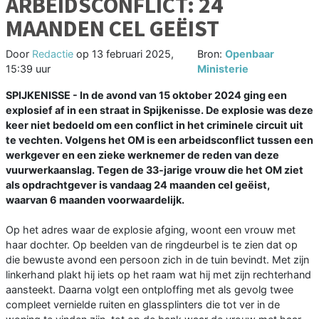
ARBEIDSCONFLICT: 24
MAANDEN CEL GEËIST
Door
Redactie
op
13 februari 2025,
Bron:
Openbaar
15:39 uur
Ministerie
SPIJKENISSE - In de avond van 15 oktober 2024 ging een
explosief af in een straat in Spijkenisse. De explosie was deze
keer niet bedoeld om een conflict in het criminele circuit uit
te vechten. Volgens het OM is een arbeidsconflict tussen een
werkgever en een zieke werknemer de reden van deze
vuurwerkaanslag. Tegen de 33-jarige vrouw die het OM ziet
als opdrachtgever is vandaag 24 maanden cel geëist,
waarvan 6 maanden voorwaardelijk.
Op het adres waar de explosie afging, woont een vrouw met
haar dochter. Op beelden van de ringdeurbel is te zien dat op
die bewuste avond een persoon zich in de tuin bevindt. Met zijn
linkerhand plakt hij iets op het raam wat hij met zijn rechterhand
aansteekt. Daarna volgt een ontploffing met als gevolg twee
compleet vernielde ruiten en glassplinters die tot ver in de