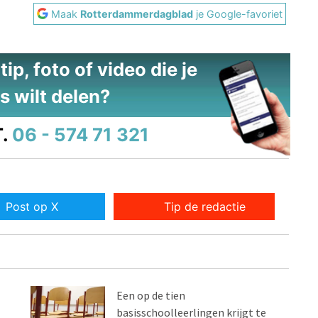
Maak
Rotterdammerdagblad
je Google-favoriet
ip, foto of video die je
s wilt delen?
.
06 - 574 71 321
Post op X
Tip de redactie
Een op de tien
basisschoolleerlingen krijgt te