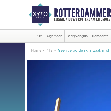
ROTTERDAMMER
lokaal nieuws rotterdam en omgev
112
Algemeen
Bedrijvengids
Gemeente
Home
112
Geen veroordeling in zaak mish