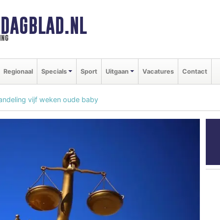
DAGBLAD.NL
ing
Regionaal
Specials
Sport
Uitgaan
Vacatures
Contact
andeling vijf weken oude baby