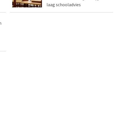
laag schooladvies
m
p