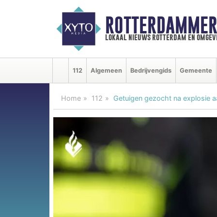
ROTTERDAMMER
lokaal nieuws rotterdam en omgev
112
Algemeen
Bedrijvengids
Gemeente
Home
112
Getuigen gezocht na explosie a