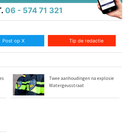
.
06 - 574 71 321
Post op X
Tip de redactie
es
Twee aanhoudingen na explosie
Watergeusstraat