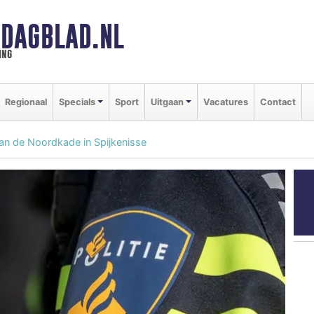
DAGBLAD.NL
ing
Regionaal
Specials
Sport
Uitgaan
Vacatures
Contact
an de Noordkade in Spijkenisse