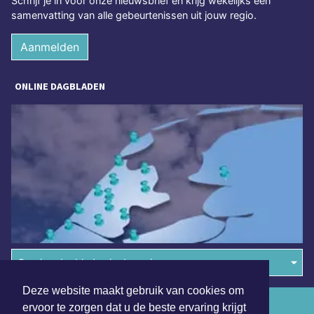
Schrijf je in voor onze nieuwsbrief en krijg wekelijks een
samenvatting van alle gebeurtenissen uit jouw regio.
Aanmelden
ONLINE DAGBLADEN
Overige dagbladen in de regio
Deze website maakt gebruik van cookies om
Algemene voorwaarden
ervoor te zorgen dat u de beste ervaring krijgt