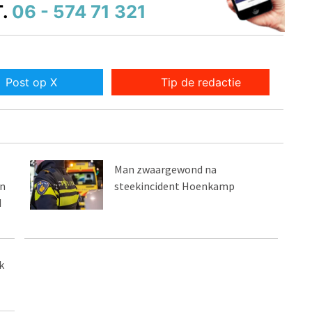
.
06 - 574 71 321
Post op X
Tip de redactie
Man zwaargewond na
in
steekincident Hoenkamp
d
k