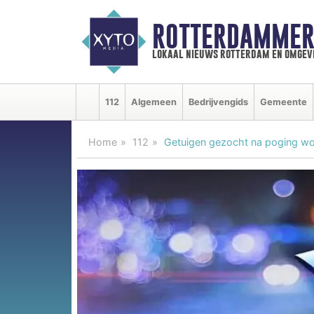
ROTTERDAMMER
lokaal nieuws rotterdam en omgev
112
Algemeen
Bedrijvengids
Gemeente
Home
112
Getuigen gezocht na poging wo