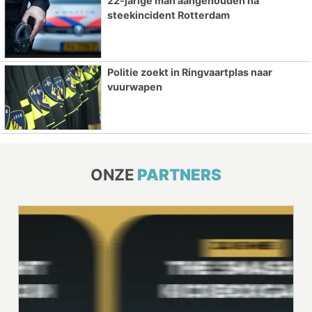
22-jarige man aangehouden na
steekincident Rotterdam
Politie zoekt in Ringvaartplas naar
vuurwapen
ONZE
PARTNERS