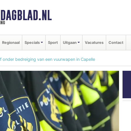
DAGBLAD.NL
ing
Regionaal
Specials
Sport
Uitgaan
Vacatures
Contact
f onder bedreiging van een vuurwapen in Capelle