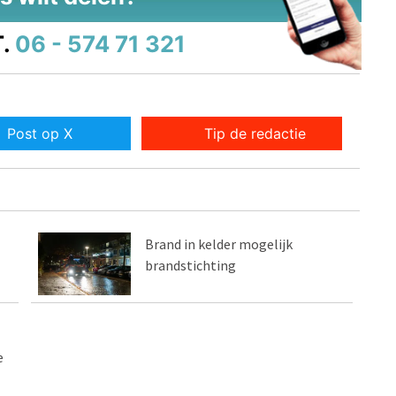
.
06 - 574 71 321
Post op X
Tip de redactie
Brand in kelder mogelijk
brandstichting
e