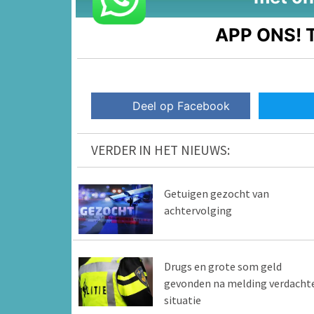
APP ONS!
T
Deel op Facebook
VERDER IN HET NIEUWS:
Getuigen gezocht van
achtervolging
Drugs en grote som geld
gevonden na melding verdacht
situatie