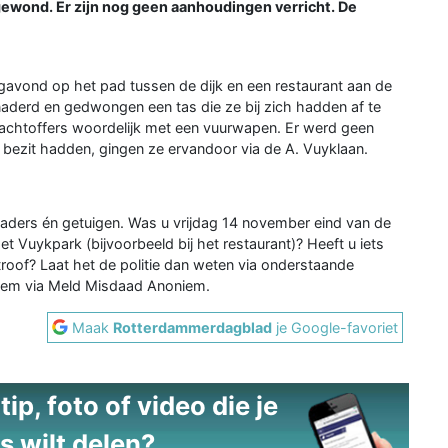
gewond. Er zijn nog geen aanhoudingen verricht. De
agavond op het pad tussen de dijk en een restaurant aan de
erd en gedwongen een tas die ze bij zich hadden af te
lachtoffers woordelijk met een vuurwapen. Er werd geen
bezit hadden, gingen ze ervandoor via de A. Vuyklaan.
daders én getuigen. Was u vrijdag 14 november eind van de
t Vuykpark (bijvoorbeeld bij het restaurant)? Heeft u iets
roof? Laat het de politie dan weten via onderstaande
niem via Meld Misdaad Anoniem.
Maak
Rotterdammerdagblad
je Google-favoriet
ip, foto of video die je
s wilt delen?