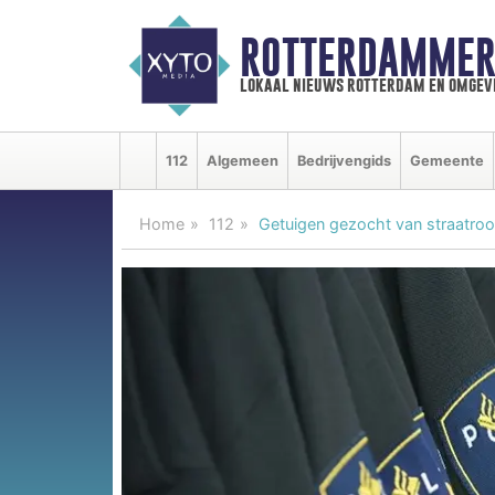
ROTTERDAMMER
lokaal nieuws rotterdam en omgev
112
Algemeen
Bedrijvengids
Gemeente
Home
112
Getuigen gezocht van straatroo