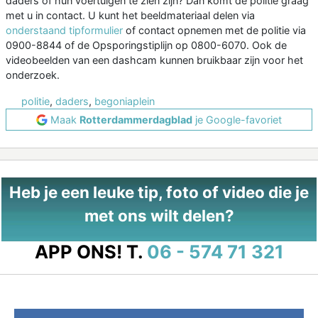
daders of hun voertuigen te zien zijn? Dan komt de politie graag
met u in contact. U kunt het beeldmateriaal delen via
onderstaand tipformulier
of contact opnemen met de politie via
0900-8844 of de Opsporingstiplijn op 0800-6070. Ook de
videobeelden van een dashcam kunnen bruikbaar zijn voor het
onderzoek.
politie
,
daders
,
begoniaplein
Maak
Rotterdammerdagblad
je Google-favoriet
Heb je een leuke tip, foto of video die je
met ons wilt delen?
APP ONS!
T.
06 - 574 71 321