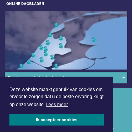
ONLINE DAGBLADEN
Overige dagbladen in de regio
Deze website maakt gebruik van cookies om
Algemene voorwaarden
ervoor te zorgen dat u de beste ervaring krijgt
op onze website
Lees meer
Disclaimer
Privacy Statement
Ik accepteer cookies
Copyright (c) 2026 | Rotterdammerdagblad.nl - Alle rechten