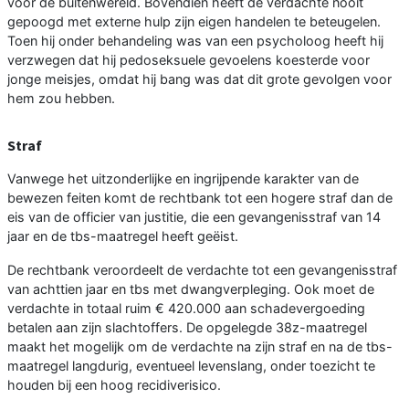
voor de buitenwereld. Bovendien heeft de verdachte nooit
gepoogd met externe hulp zijn eigen handelen te beteugelen.
Toen hij onder behandeling was van een psycholoog heeft hij
verzwegen dat hij pedoseksuele gevoelens koesterde voor
jonge meisjes, omdat hij bang was dat dit grote gevolgen voor
hem zou hebben.
Straf
Vanwege het uitzonderlijke en ingrijpende karakter van de
bewezen feiten komt de rechtbank tot een hogere straf dan de
eis van de officier van justitie, die een gevangenisstraf van 14
jaar en de tbs-maatregel heeft geëist.
De rechtbank veroordeelt de verdachte tot een gevangenisstraf
van achttien jaar en tbs met dwangverpleging. Ook moet de
verdachte in totaal ruim € 420.000 aan schadevergoeding
betalen aan zijn slachtoffers. De opgelegde 38z-maatregel
maakt het mogelijk om de verdachte na zijn straf en na de tbs-
maatregel langdurig, eventueel levenslang, onder toezicht te
houden bij een hoog recidiverisico.