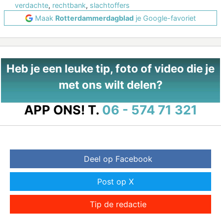
verdachte
,
rechtbank
,
slachtoffers
Maak
Rotterdammerdagblad
je Google-favoriet
Heb je een leuke tip, foto of video die je
met ons wilt delen?
APP ONS!
T.
06 - 574 71 321
Deel op Facebook
Post op X
Tip de redactie