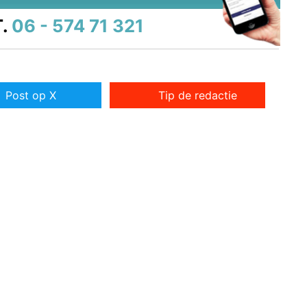
.
06 - 574 71 321
Post op X
Tip de redactie