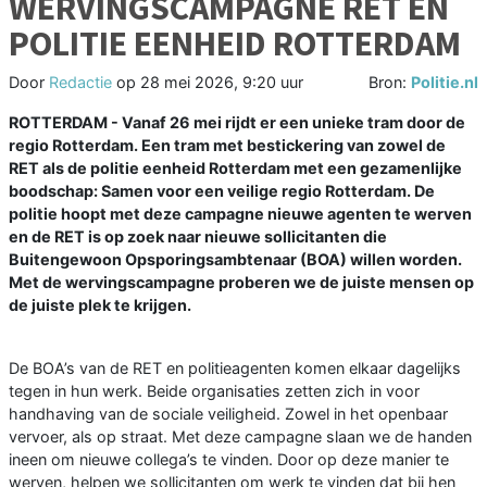
WERVINGSCAMPAGNE RET EN
POLITIE EENHEID ROTTERDAM
Door
Redactie
op
28 mei 2026, 9:20 uur
Bron:
Politie.nl
ROTTERDAM - Vanaf 26 mei rijdt er een unieke tram door de
regio Rotterdam. Een tram met bestickering van zowel de
RET als de politie eenheid Rotterdam met een gezamenlijke
boodschap: Samen voor een veilige regio Rotterdam. De
politie hoopt met deze campagne nieuwe agenten te werven
en de RET is op zoek naar nieuwe sollicitanten die
Buitengewoon Opsporingsambtenaar (BOA) willen worden.
Met de wervingscampagne proberen we de juiste mensen op
de juiste plek te krijgen.
De BOA’s van de RET en politieagenten komen elkaar dagelijks
tegen in hun werk. Beide organisaties zetten zich in voor
handhaving van de sociale veiligheid. Zowel in het openbaar
vervoer, als op straat. Met deze campagne slaan we de handen
ineen om nieuwe collega’s te vinden. Door op deze manier te
werven, helpen we sollicitanten om werk te vinden dat bij hen