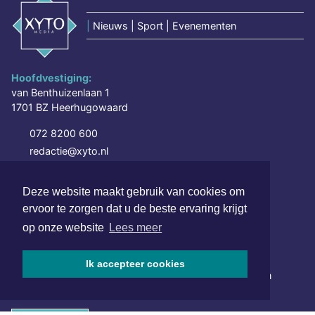
|
Nieuws | Sport | Evenementen
Hoofdvestiging:
van Benthuizenlaan 1
1701 BZ Heerhugowaard
072 8200 600
redactie@xyto.nl
www.xyto.nl
Deze website maakt gebruik van cookies om
SOCIAL MEDIA
ervoor te zorgen dat u de beste ervaring krijgt
op onze website
Lees meer
NIEUWSBRIEF AANMELDEN
Ik accepteer cookies
Schrijf je in voor onze nieuwsbrief en krijg wekelijks een
samenvatting van alle gebeurtenissen uit jouw regio.