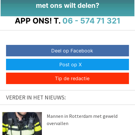
met ons wilt delen?
APP ONS!
T.
06 - 574 71 321
Deel op Facebook
Post op X
Tip de redactie
VERDER IN HET NIEUWS:
Mannen in Rotterdam met geweld
overvallen