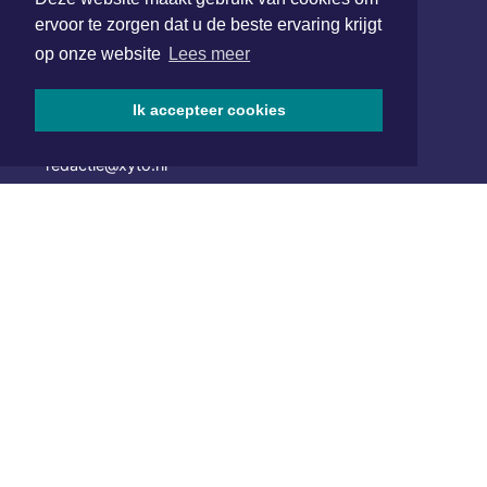
ervoor te zorgen dat u de beste ervaring krijgt
Hoofdvestiging:
op onze website
Lees meer
van Benthuizenlaan 1
1701 BZ Heerhugowaard
Ik accepteer cookies
072 8200 600
redactie@xyto.nl
www.xyto.nl
SOCIAL MEDIA
NIEUWSBRIEF AANMELDEN
Schrijf je in voor onze nieuwsbrief en krijg wekelijks een
samenvatting van alle gebeurtenissen uit jouw regio.
Aanmelden