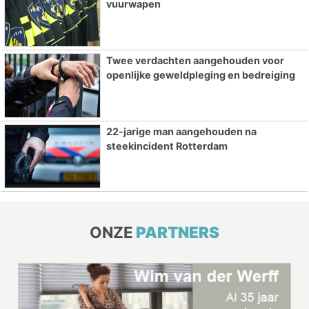
vuurwapen
Twee verdachten aangehouden voor
openlijke geweldpleging en bedreiging
22-jarige man aangehouden na
steekincident Rotterdam
ONZE
PARTNERS