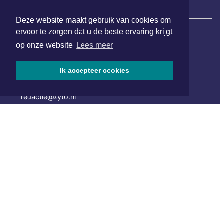
|
Nieuws | Sport | Evenementen
Deze website maakt gebruik van cookies om
ervoor te zorgen dat u de beste ervaring krijgt
op onze website
Lees meer
Hoofdvestiging:
van Benthuizenlaan 1
1701 BZ Heerhugowaard
Ik accepteer cookies
072 8200 600
redactie@xyto.nl
www.xyto.nl
SOCIAL MEDIA
NIEUWSBRIEF AANMELDEN
Schrijf je in voor onze nieuwsbrief en krijg wekelijks een
samenvatting van alle gebeurtenissen uit jouw regio.
Aanmelden