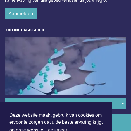
samenvatting van alle gebeurtenissen uit jouw regio.
Aanmelden
ONLINE DAGBLADEN
Overige dagbladen in de regio
Deze website maakt gebruik van cookies om
Algemene voorwaarden
ervoor te zorgen dat u de beste ervaring krijgt
op onze website
Lees meer