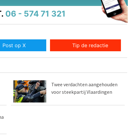
.
06 - 574 71 321
Post op X
Tip de redactie
Twee verdachten aangehouden
voor steekpartij Vlaardingen
na