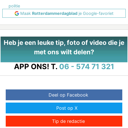
politie
Maak
Rotterdammerdagblad
je Google-favoriet
Heb je een leuke tip, foto of video die je
met ons wilt delen?
APP ONS!
T.
06 - 574 71 321
Deel op Facebook
Post op X
Tip de redactie