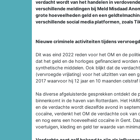
verdacht wordt van het handelen in verdovend
verschillende meldingen bij Meld Misdaad Anon
grote hoeveelheden geld en een geldtelmachine 
verschillende social media platformen, zoals Ti
Nieuwe criminele activiteiten tijdens vervroegde
Dit was eind 2022 reden voor het OM en de politie
dat het geld en de horloges gefinancierd worden
synthetische middelen. Ook blijkt dat de verdachte 
(vervroegde vrijlating) voor het uitzitten van een
2017 waarvoor hij 12 jaar en 10 maanden celstraf
Na diverse afgeluisterde gesprekken ontdekt de pol
binnenkomt in de haven van Rotterdam. Het HAR
en de verdachte wordt diezelfde avond in septe
cocaïne, verdenkt het OM de verdachte ook van d
en nog eens een hoeveelheid cocaïne in Gent. D
voertuigen, kleding en geld ter waarde van minim
Verdachte zegt zelf bekend te zijn als influence