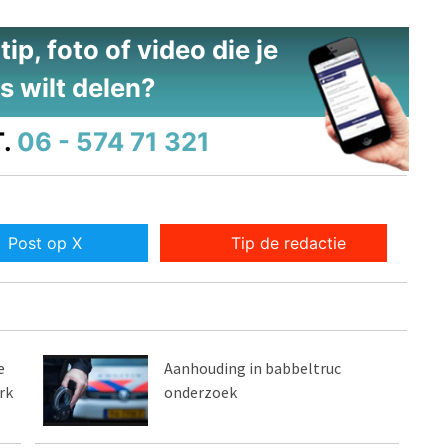
ip, foto of video die je
s wilt delen?
.
06 - 574 71 321
Post op X
Tip de redactie
e
Aanhouding in babbeltruc
rk
onderzoek