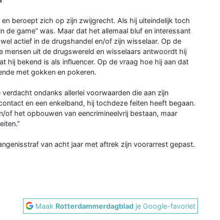
 en beroept zich op zijn zwijgrecht. Als hij uiteindelijk toch
er in de game” was. Maar dat het allemaal bluf en interessant
wel actief in de drugshandel en/of zijn wisselaar. Op de
e mensen uit de drugswereld en wisselaars antwoordt hij
 hij bekend is als influencer. Op de vraag hoe hij aan dat
diende met gokken en pokeren.
 de verdacht ondanks allerlei voorwaarden die aan zijn
gscontact en een enkelband, hij tochdeze feiten heeft begaan.
en/of het opbouwen van eencrimineelvrij bestaan, maar
iten.”
angenisstraf van acht jaar met aftrek zijn voorarrest gepast.
Maak
Rotterdammerdagblad
je Google-favoriet