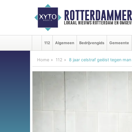
ROTTERDAMMER
lokaal nieuws rotterdam en omgev
112
Algemeen
Bedrijvengids
Gemeente
Home
112
8 jaar celstraf geëist tegen m