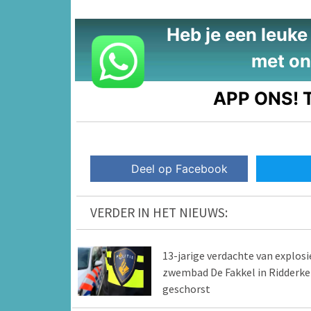
Heb je een leuke t
met on
APP ONS!
T
Deel op Facebook
VERDER IN HET NIEUWS:
13-jarige verdachte van explosi
zwembad De Fakkel in Ridderke
geschorst