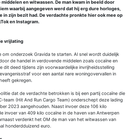
e middelen en witwassen. De man kwam in beeld door
iem waarbij aangegeven werd dat hij erg dure horloges,
in zijn bezit had. De verdachte pronkte hier ook mee op
kTok en Instagram.
 vrijlating
 om onderzoek Gravida te starten. Al snel wordt duidelijk
 door de handel in verdovende middelen zoals cocaïne en
dit deed tijdens zijn voorwaardelijke invrijheidsstelling
 gevangenisstraf voor een aantal nare woningovervallen in
 heeft gekregen.
itie dat de verdachte betrokken is bij een partij cocaïne die
C-team (Hit And Run Cargo Team) onderschept deze lading
mber 2023 aangehouden. Naast invoer deze 106 kilo
e invoer van 409 kilo cocaïne in de haven van Antwerpen
aarnaast verdenkt het OM de man van het witwassen van
aal honderdduizend euro.
r