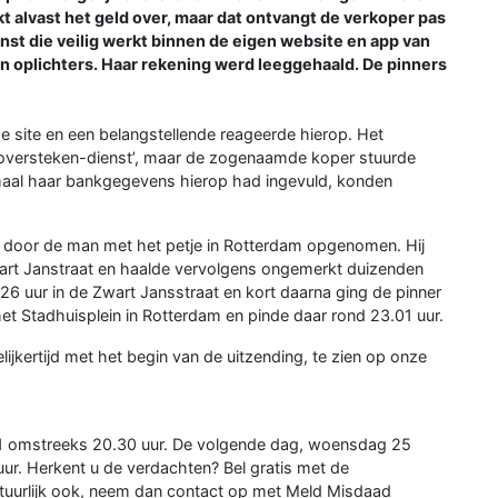
t alvast het geld over, maar dat ontvangt de verkoper pas
nst die veilig werkt binnen de eigen website en app van
n oplichters. Haar rekening werd leeggehaald. De pinners
 site en een belangstellende reageerde hierop. Het
 ‘oversteken-dienst’, maar de zogenaamde koper stuurde
nmaal haar bankgegevens hierop had ingevuld, konden
r door de man met het petje in Rotterdam opgenomen. Hij
wart Janstraat en haalde vervolgens ongemerkt duizenden
26 uur in de Zwart Jansstraat en kort daarna ging de pinner
t Stadhuisplein in Rotterdam en pinde daar rond 23.01 uur.
ijkertijd met het begin van de uitzending, te zien op onze
1 omstreeks 20.30 uur. De volgende dag, woensdag 25
ur. Herkent u de verdachten? Bel gratis met de
tuurlijk ook, neem dan contact op met Meld Misdaad