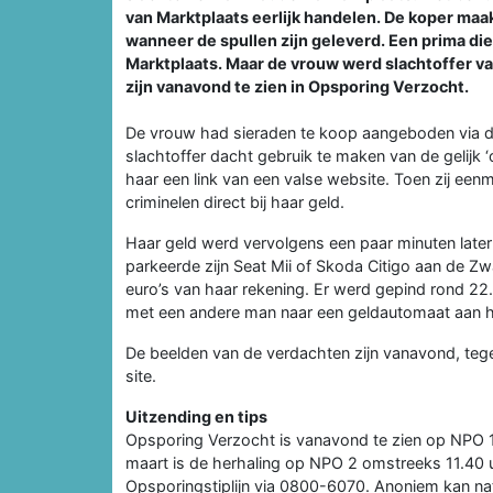
van Marktplaats eerlijk handelen. De koper maak
wanneer de spullen zijn geleverd. Een prima die
Marktplaats. Maar de vrouw werd slachtoffer va
zijn vanavond te zien in Opsporing Verzocht.
De vrouw had sieraden te koop aangeboden via de
slachtoffer dacht gebruik te maken van de gelijk
haar een link van een valse website. Toen zij ee
criminelen direct bij haar geld.
Haar geld werd vervolgens een paar minuten late
parkeerde zijn Seat Mii of Skoda Citigo aan de Z
euro’s van haar rekening. Er werd gepind rond 22.
met een andere man naar een geldautomaat aan he
De beelden van de verdachten zijn vanavond, tegel
site.
Uitzending en tips
Opsporing Verzocht is vanavond te zien op NPO 
maart is de herhaling op NPO 2 omstreeks 11.40 u
Opsporingstiplijn via 0800-6070. Anoniem kan na