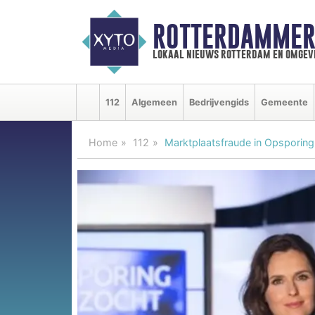
ROTTERDAMMER
lokaal nieuws rotterdam en omgev
112
Algemeen
Bedrijvengids
Gemeente
Home
112
Marktplaatsfraude in Opsporing