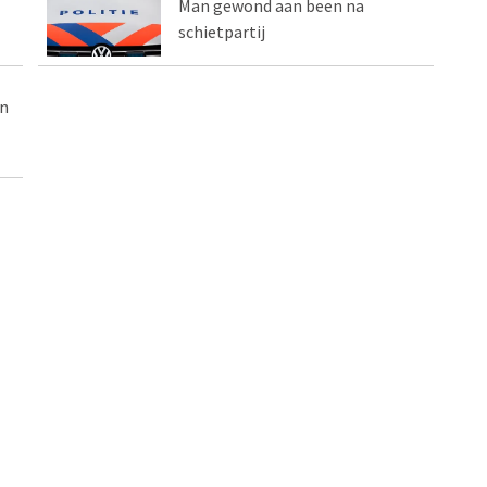
Man gewond aan been na
schietpartij
jn