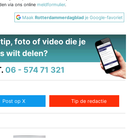
en via ons online
meldformulier
.
Maak
Rotterdammerdagblad
je Google-favoriet
ip, foto of video die je
s wilt delen?
.
06 - 574 71 321
Post op X
Tip de redactie