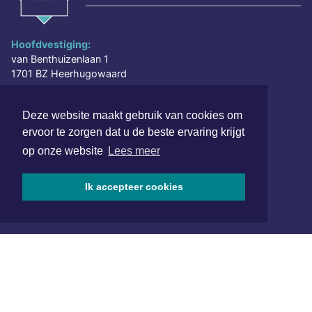
Hoofdvestiging:
van Benthuizenlaan 1
1701 BZ Heerhugowaard
072 8200 600
Deze website maakt gebruik van cookies om
redactie@xyto.nl
ervoor te zorgen dat u de beste ervaring krijgt
www.xyto.nl
op onze website
Lees meer
SOCIAL MEDIA
Ik accepteer cookies
NIEUWSBRIEF AANMELDEN
Schrijf je in voor onze nieuwsbrief en krijg wekelijks een
samenvatting van alle gebeurtenissen uit jouw regio.
Aanmelden