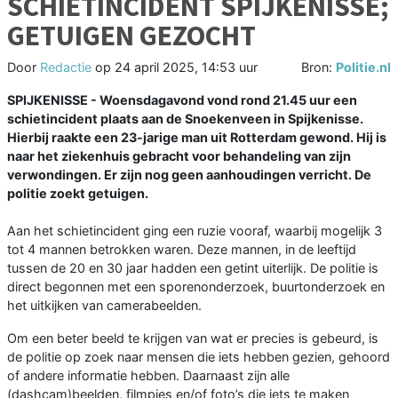
SCHIETINCIDENT SPIJKENISSE;
GETUIGEN GEZOCHT
Door
Redactie
op
24 april 2025, 14:53 uur
Bron:
Politie.nl
SPIJKENISSE - Woensdagavond vond rond 21.45 uur een
schietincident plaats aan de Snoekenveen in Spijkenisse.
Hierbij raakte een 23-jarige man uit Rotterdam gewond. Hij is
naar het ziekenhuis gebracht voor behandeling van zijn
verwondingen. Er zijn nog geen aanhoudingen verricht. De
politie zoekt getuigen.
Aan het schietincident ging een ruzie vooraf, waarbij mogelijk 3
tot 4 mannen betrokken waren. Deze mannen, in de leeftijd
tussen de 20 en 30 jaar hadden een getint uiterlijk. De politie is
direct begonnen met een sporenonderzoek, buurtonderzoek en
het uitkijken van camerabeelden.
Om een beter beeld te krijgen van wat er precies is gebeurd, is
de politie op zoek naar mensen die iets hebben gezien, gehoord
of andere informatie hebben. Daarnaast zijn alle
(dashcam)beelden, filmpjes en/of foto’s die iets te maken