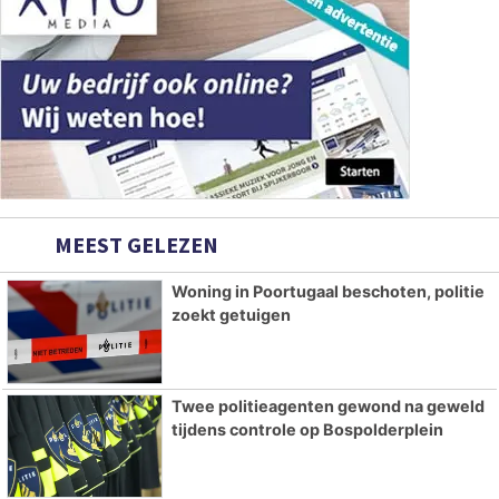
MEEST GELEZEN
Woning in Poortugaal beschoten, politie
zoekt getuigen
Twee politieagenten gewond na geweld
tijdens controle op Bospolderplein