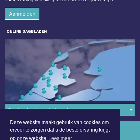
Aanmelden
ONLINE DAGBLADEN
Overige dagbladen in de regio
Deze website maakt gebruik van cookies om
Algemene voorwaarden
ervoor te zorgen dat u de beste ervaring krijgt
op onze website
Lees meer
Disclaimer