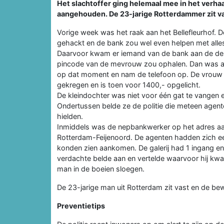
Het slachtoffer ging helemaal mee in het verhaa
aangehouden. De 23-jarige Rotterdammer zit va
Vorige week was het raak aan het Bellefleurhof.
gehackt en de bank zou wel even helpen met alles v
Daarvoor kwam er iemand van de bank aan de deu
pincode van de mevrouw zou ophalen. Dan was all
op dat moment en nam de telefoon op. De vrouw ha
gekregen en is toen voor 1400,- opgelicht.
De kleindochter was niet voor één gat te vangen 
Ondertussen belde ze de politie die meteen agenten
hielden.
Inmiddels was de nepbankwerker op het adres aa
Rotterdam-Feijenoord. De agenten hadden zich ee
konden zien aankomen. De galerij had 1 ingang en
verdachte belde aan en vertelde waarvoor hij k
man in de boeien sloegen.
De 23-jarige man uit Rotterdam zit vast en de be
Preventietips