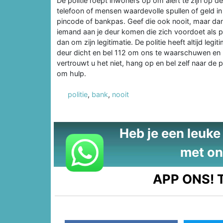
De politie roept inwoners op om alert te zijn op d
telefoon of mensen waardevolle spullen of geld i
pincode of bankpas. Geef die ook nooit, maar dan 
iemand aan je deur komen die zich voordoet als
dan om zijn legitimatie. De politie heeft altijd legi
deur dicht en bel 112 om ons te waarschuwen en 
vertrouwt u het niet, hang op en bel zelf naar d
om hulp.
politie
,
bank
,
nooit
Heb je een leuke t
met on
APP ONS!
T