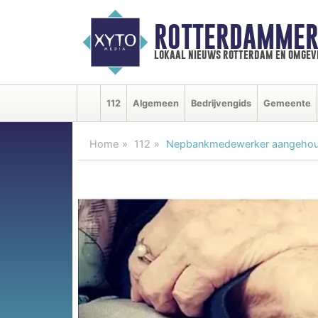
ROTTERDAMMER
lokaal nieuws rotterdam en omgev
112
Algemeen
Bedrijvengids
Gemeente
Home
112
Nepbankmedewerker aangehou