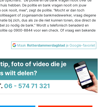
eze oplichters. “De politie en de bank vragen nooit over de
n huis hebben. De politie en bank vragen nooit om jouw
ook nooit, mee", zegt de politie. “Mocht er dan toch
 politieagent of zogenaamde bankmedewerker, vraag diegene
timatie bij zich, dus als ze die niet kunnen tonen, doe direct de
bel zo nodig de bank.” Wordt u telefonisch benaderd en
e politie op 0900-8844 voor een check. Of vraag een bekende
Maak
Rotterdammerdagblad
je Google-favoriet
ip, foto of video die je
s wilt delen?
.
06 - 574 71 321