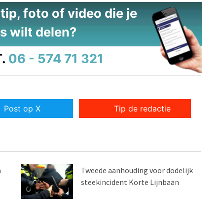
ip, foto of video die je
s wilt delen?
.
06 - 574 71 321
Post op X
Tip de redactie
n
Tweede aanhouding voor dodelijk
steekincident Korte Lijnbaan