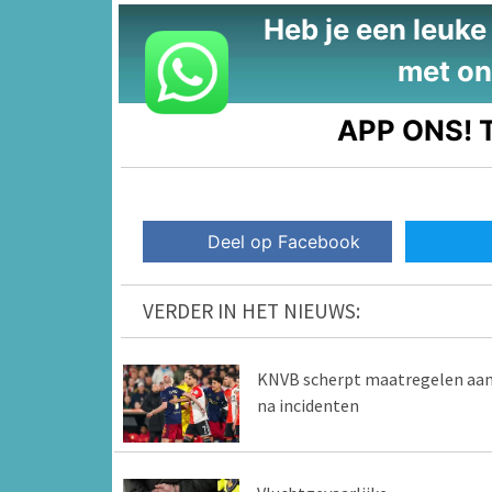
Heb je een leuke t
met on
APP ONS!
T
Deel op Facebook
VERDER IN HET NIEUWS:
KNVB scherpt maatregelen aa
na incidenten