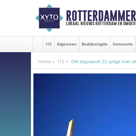
ROTTERDAMMER
lokaal nieuws rotterdam en omgev
112
Algemeen
Bedrijvengids
Gemeente
Home
112
OM dagvaardt 32-jarige man ui