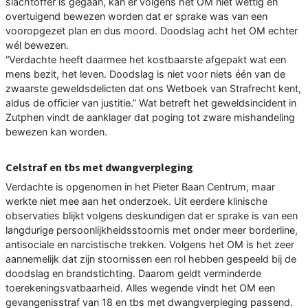
slachtoffer is gegaan, kan er volgens het OM niet wettig en
overtuigend bewezen worden dat er sprake was van een
vooropgezet plan en dus moord. Doodslag acht het OM echter
wél bewezen.
“Verdachte heeft daarmee het kostbaarste afgepakt wat een
mens bezit, het leven. Doodslag is niet voor niets één van de
zwaarste geweldsdelicten dat ons Wetboek van Strafrecht kent,
aldus de officier van justitie.” Wat betreft het geweldsincident in
Zutphen vindt de aanklager dat poging tot zware mishandeling
bewezen kan worden.
Celstraf en tbs met dwangverpleging
Verdachte is opgenomen in het Pieter Baan Centrum, maar
werkte niet mee aan het onderzoek. Uit eerdere klinische
observaties blijkt volgens deskundigen dat er sprake is van een
langdurige persoonlijkheidsstoornis met onder meer borderline,
antisociale en narcistische trekken. Volgens het OM is het zeer
aannemelijk dat zijn stoornissen een rol hebben gespeeld bij de
doodslag en brandstichting. Daarom geldt verminderde
toerekeningsvatbaarheid. Alles wegende vindt het OM een
gevangenisstraf van 18 en tbs met dwangverpleging passend.