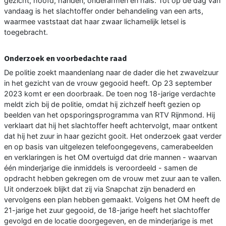
gezicht, hoofd, handen, onderarmen en hals. Tot op de dag van
vandaag is het slachtoffer onder behandeling van een arts,
waarmee vaststaat dat haar zwaar lichamelijk letsel is
toegebracht.
Onderzoek en voorbedachte raad
De politie zoekt maandenlang naar de dader die het zwavelzuur
in het gezicht van de vrouw gegooid heeft. Op 23 september
2023 komt er een doorbraak. De toen nog 18-jarige verdachte
meldt zich bij de politie, omdat hij zichzelf heeft gezien op
beelden van het opsporingsprogramma van RTV Rijnmond. Hij
verklaart dat hij het slachtoffer heeft achtervolgt, maar ontkent
dat hij het zuur in haar gezicht gooit. Het onderzoek gaat verder
en op basis van uitgelezen telefoongegevens, camerabeelden
en verklaringen is het OM overtuigd dat drie mannen - waarvan
één minderjarige die inmiddels is veroordeeld - samen de
opdracht hebben gekregen om de vrouw met zuur aan te vallen.
Uit onderzoek blijkt dat zij via Snapchat zijn benaderd en
vervolgens een plan hebben gemaakt. Volgens het OM heeft de
21-jarige het zuur gegooid, de 18-jarige heeft het slachtoffer
gevolgd en de locatie doorgegeven, en de minderjarige is met