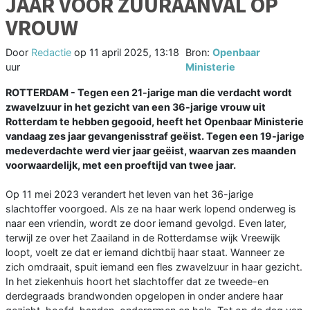
JAAR VOOR ZUURAANVAL OP
VROUW
Door
Redactie
op
11 april 2025, 13:18
Bron:
Openbaar
uur
Ministerie
ROTTERDAM - Tegen een 21-jarige man die verdacht wordt
zwavelzuur in het gezicht van een 36-jarige vrouw uit
Rotterdam te hebben gegooid, heeft het Openbaar Ministerie
vandaag zes jaar gevangenisstraf geëist. Tegen een 19-jarige
medeverdachte werd vier jaar geëist, waarvan zes maanden
voorwaardelijk, met een proeftijd van twee jaar.
Op 11 mei 2023 verandert het leven van het 36-jarige
slachtoffer voorgoed. Als ze na haar werk lopend onderweg is
naar een vriendin, wordt ze door iemand gevolgd. Even later,
terwijl ze over het Zaailand in de Rotterdamse wijk Vreewijk
loopt, voelt ze dat er iemand dichtbij haar staat. Wanneer ze
zich omdraait, spuit iemand een fles zwavelzuur in haar gezicht.
In het ziekenhuis hoort het slachtoffer dat ze tweede-en
derdegraads brandwonden opgelopen in onder andere haar