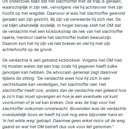
Uit onderzoek blijkt dat het slachtoffer met de trap is geraakt,
waarschijnlijk in zijn nek, vervolgens viel hij achterover met zijn
hoofd op het wegdek. Daarvoor al was het slachtoffer gewond
geraakt aan zijn gezicht. Bij zijn val verweerde hij zich niet. De
val blijkt uiteindelijk dodelijk. In hoger beroep stelt het OM dat
de verdachte met een kickbokstrap de nek van het slachtoffer
raakte, hierdoor raakte het slachtoffer buiten bewustzijn.
Daarom kon het hij zijn val niet breken en viel hij met zijn
achterhoofd op de grond.
De verdachte is een getraind kickbokser. Volgens het OM had
hij moeten weten dat een trap zoals hij gegeven heeft zulke
gevolgen kan hebben. De advocaat-generaal zegt daarover
tijdens de zitting:
“De verdachte weet hoe hij zich in een
vechtsituatie kan verdedigen, het slachtoffer niet. Het
slachtoffer heeft ook, anders dan de verdachte niet geleerd hoe
je zo’n trap moet opvangen en hoe je een eventuele val kunt
voorkomen of je val kan breken. Ook was de trap voor het
slachtoffer volkomen onverwacht. Bovendien was de verdachte
overduidelijk boos en heeft hij ook nog eens bijzonder hard en
‘in het wilde weg’ getrapt. Daarmee geen enkel risico uit de weg
gaand en wat het OM betreft dus ook voor lief genomen.”