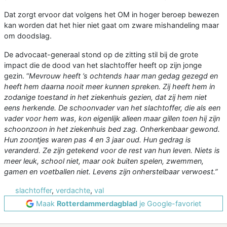
Dat zorgt ervoor dat volgens het OM in hoger beroep bewezen
kan worden dat het hier niet gaat om zware mishandeling maar
om doodslag.
De advocaat-generaal stond op de zitting stil bij de grote
impact die de dood van het slachtoffer heeft op zijn jonge
gezin. “
Mevrouw heeft ’s ochtends haar man gedag gezegd en
heeft hem daarna nooit meer kunnen spreken. Zij heeft hem in
zodanige toestand in het ziekenhuis gezien, dat zij hem niet
eens herkende. De schoonvader van het slachtoffer, die als een
vader voor hem was, kon eigenlijk alleen maar gillen toen hij zijn
schoonzoon in het ziekenhuis bed zag. Onherkenbaar gewond.
Hun zoontjes waren pas 4 en 3 jaar oud. Hun gedrag is
veranderd. Ze zijn getekend voor de rest van hun leven. Niets is
meer leuk, school niet, maar ook buiten spelen, zwemmen,
gamen en voetballen niet. Levens zijn onherstelbaar verwoest.”
slachtoffer
,
verdachte
,
val
Maak
Rotterdammerdagblad
je Google-favoriet