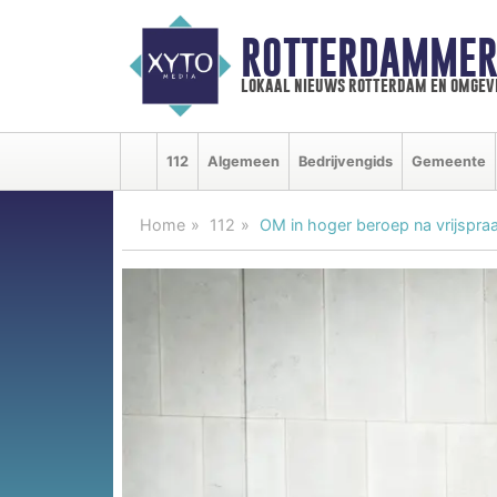
ROTTERDAMMER
lokaal nieuws rotterdam en omgev
112
Algemeen
Bedrijvengids
Gemeente
Home
112
OM in hoger beroep na vrijspra