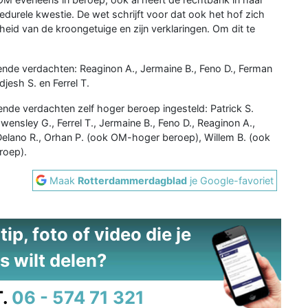
edurele kwestie. De wet schrijft voor dat ook het hof zich
eid van de kroongetuige en zijn verklaringen. Om dit te
nde verdachten: Reaginon A., Jermaine B., Feno D., Ferman
djesh S. en Ferrel T.
nde verdachten zelf hoger beroep ingesteld: Patrick S.
nsley G., Ferrel T., Jermaine B., Feno D., Reaginon A.,
Delano R., Orhan P. (ook OM-hoger beroep), Willem B. (ook
roep).
Maak
Rotterdammerdagblad
je Google-favoriet
ip, foto of video die je
s wilt delen?
.
06 - 574 71 321