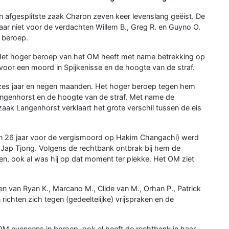
 afgesplitste zaak Charon zeven keer levenslang geëist. De
aar niet voor de verdachten Willem B., Greg R. en Guyno O.
 beroep.
. Het hoger beroep van het OM heeft met name betrekking op
voor een moord in Spijkenisse en de hoogte van de straf.
 zes jaar en negen maanden. Het hoger beroep tegen hem
Langenhorst en de hoogte van de straf. Met name de
aak Langenhorst verklaart het grote verschil tussen de eis
 van 26 jaar voor de vergismoord op Hakim Changachi) werd
n Jap Tjong. Volgens de rechtbank ontbrak bij hem de
en, ook al was hij op dat moment ter plekke. Het OM ziet
n van Ryan K., Marcano M., Clide van M., Orhan P., Patrick
ichten zich tegen (gedeeltelijke) vrijspraken en de
OM eveneens in beroep, ook al heeft de rechtbank in haar